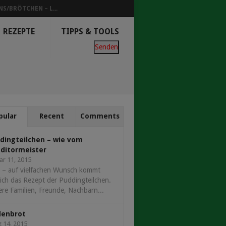
NS/BRÖTCHEN – L...
REZEPTE
TIPPS & TOOLS
Senden
pular
Recent
Comments
dingteilchen – wie vom
ditormeister
ar 11, 2015
 – auf vielfachen Wunsch kommt
ich das Rezept der Puddingteilchen.
re Familien, Freunde, Nachbarn...
denbrot
 14, 2015