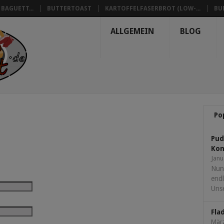
BAGUETT...
BUTTERTOAST
KARTOFFELFASERBROT (LOW-...
BU
ALLGEMEIN
BLOG
Po
Pud
Kon
.
Janu
Nun
endl
Unse
Fla
März