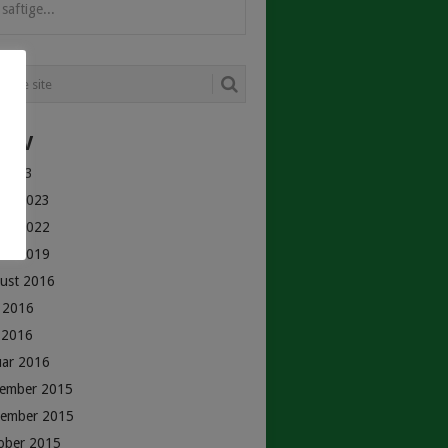
saftige...
HIV
 2023
uar 2023
uar 2022
uar 2019
ust 2016
i 2016
 2016
uar 2016
ember 2015
ember 2015
ober 2015