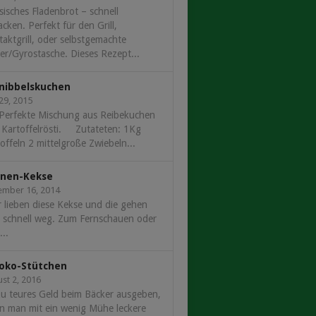
sisches Fladenbrot – schnell
cken. Perfekt für den Grill,
aktgrill, oder selbstgemachte
r/Gyrostasche. Dieses Rezept...
nibbelskuchen
 29, 2015
 Perfekte Mischung aus Reibekuchen
 Kartoffelrösti. Zutateten: 1Kg
offeln 2 mittelgroße Zwiebeln...
nen-Kekse
ember 16, 2014
 lieben diese Kekse und die gehen
r schnell weg. Zum Fernschauen oder
..
oko-Stütchen
st 2, 2016
u teures Geld beim Bäcker ausgeben,
n man mit ein wenig Mühe leckere