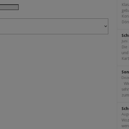
Klas
geba
Kont
Döne
Sch
Juni
Die
und
Kart
Son
Dez
Wir
seh
zum.
Sch
Augu
Woz
wen