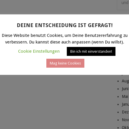
und 
DEINE ENTSCHEIDUNG IST GEFRAGT!
Diese Website benutzt Cookies, um Deine Benutzererfahrung zu
ARC
verbessern. Du kannst diese auch anpassen (wenn Du willst).
Mai
Cookie Einstellungen
Bin ich mit einverstanden!
Jan
Mag keine Cookies
Jan
Jan
Aug
Jun
Mai
Jan
Dez
Nov
Okt