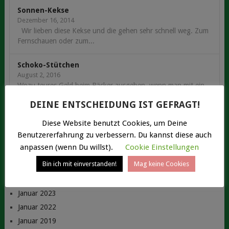
Sonnen-Kekse
Dezember 16, 2014
Wir lieben diese Kekse und die gehen sehr schnell weg. Zum
Fernschauen oder zum...
Schoko-Stütchen
August 2, 2016
Wozu teures Geld beim Bäcker ausgeben, wenn man mit ein
wenig Mühe leckere und saftige...
DEINE ENTSCHEIDUNG IST GEFRAGT!
Diese Website benutzt Cookies, um Deine
Benutzererfahrung zu verbessern. Du kannst diese auch
anpassen (wenn Du willst).
Cookie Einstellungen
ARCHIV
Bin ich mit einverstanden!
Mag keine Cookies
Mai 2023
Januar 2023
Januar 2022
Januar 2019