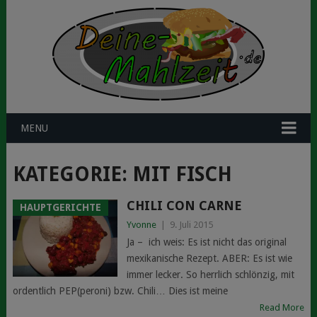
MENU
KATEGORIE:
MIT FISCH
CHILI CON CARNE
HAUPTGERICHTE
Yvonne
|
9. Juli 2015
Ja – ich weis: Es ist nicht das original
mexikanische Rezept. ABER: Es ist wie
immer lecker. So herrlich schlönzig, mit
ordentlich PEP(peroni) bzw. Chili… Dies ist meine
Read More