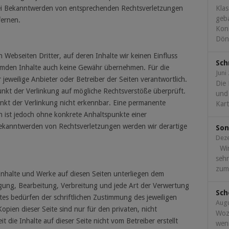
ei Bekanntwerden von entsprechenden Rechtsverletzungen
Klas
geba
fernen.
Kont
Döne
 Webseiten Dritter, auf deren Inhalte wir keinen Einfluss
Sch
remden Inhalte auch keine Gewähr übernehmen. Für die
Juni
er jeweilige Anbieter oder Betreiber der Seiten verantwortlich.
Die
unkt der Verlinkung auf mögliche Rechtsverstöße überprüft.
und
nkt der Verlinkung nicht erkennbar. Eine permanente
Kart
ten ist jedoch ohne konkrete Anhaltspunkte einer
Bekanntwerden von Rechtsverletzungen werden wir derartige
Son
Dez
Wir
seh
zum.
n Inhalte und Werke auf diesen Seiten unterliegen dem
igung, Bearbeitung, Verbreitung und jede Art der Verwertung
Sch
es bedürfen der schriftlichen Zustimmung des jeweiligen
Augu
pien dieser Seite sind nur für den privaten, nicht
Woz
 die Inhalte auf dieser Seite nicht vom Betreiber erstellt
wen