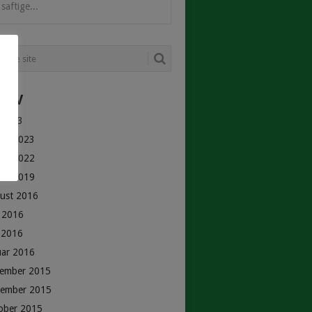
saftige...
HIV
 2023
uar 2023
uar 2022
uar 2019
ust 2016
i 2016
 2016
uar 2016
ember 2015
ember 2015
ober 2015