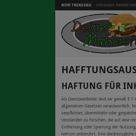
NOW TRENDING:
OREGANO-PARMESAN 
HAFFTUNGSAUSS
HAFTUNG FÜR IN
Als Diensteanbieter sind wir gemäß § 7
allgemeinen Gesetzen verantwortlich. Na
verpflichtet, übermittelte oder gespei
Umständen zu forschen, die auf eine rec
Entfernung oder Sperrung der Nutzung 
hiervon unberührt. Eine diesbezügliche 