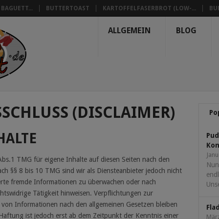
BAGUETT...
BUTTERTOAST
KARTOFFELFASERBROT (LOW-...
BU
ALLGEMEIN
BLOG
CHLUSS (DISCLAIMER)
Po
HALTE
Pud
Kon
Janu
 Abs.1 TMG für eigene Inhalte auf diesen Seiten nach den
Nun
ch §§ 8 bis 10 TMG sind wir als Diensteanbieter jedoch nicht
endl
cherte fremde Informationen zu überwachen oder nach
Unse
htswidrige Tätigkeit hinweisen. Verpflichtungen zur
von Informationen nach den allgemeinen Gesetzen bleiben
Fla
Haftung ist jedoch erst ab dem Zeitpunkt der Kenntnis einer
März