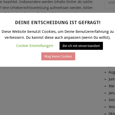
r beachtet. Insbesondere werden Inhalte Dritter als solche
und 
uf eine Urheberrechtsverletzung aufmerksam werden, bitten
Bei Bekanntwerden von Rechtsverletzungen werden wir
DEINE ENTSCHEIDUNG IST GEFRAGT!
Bilder, Fotos und Grafiken sind selbst erstellt! Hierfür
Diese Website benutzt Cookies, um Deine Benutzererfahrung zu
s Open-Source-Programm Inkscape verwendet.
ARC
verbessern. Du kannst diese auch anpassen (wenn Du willst).
Mai
Cookie Einstellungen
Bin ich mit einverstanden!
Jan
Mag keine Cookies
Jan
Jan
Aug
Jun
Mai
Jan
Dez
Nov
Okt