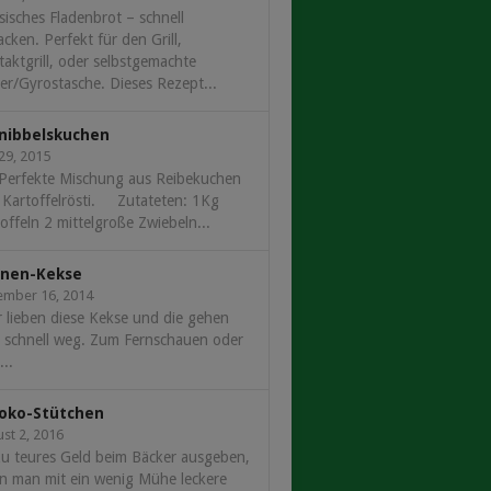
sisches Fladenbrot – schnell
cken. Perfekt für den Grill,
aktgrill, oder selbstgemachte
r/Gyrostasche. Dieses Rezept...
nibbelskuchen
 29, 2015
 Perfekte Mischung aus Reibekuchen
 Kartoffelrösti. Zutateten: 1Kg
offeln 2 mittelgroße Zwiebeln...
nen-Kekse
ember 16, 2014
 lieben diese Kekse und die gehen
r schnell weg. Zum Fernschauen oder
..
oko-Stütchen
st 2, 2016
u teures Geld beim Bäcker ausgeben,
n man mit ein wenig Mühe leckere