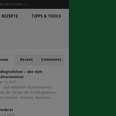
NS/BRÖTCHEN – L...
REZEPTE
TIPPS & TOOLS
pular
Recent
Comments
dingteilchen – wie vom
ditormeister
ar 11, 2015
 – auf vielfachen Wunsch kommt
ich das Rezept der Puddingteilchen.
re Familien, Freunde, Nachbarn...
denbrot
 14, 2015