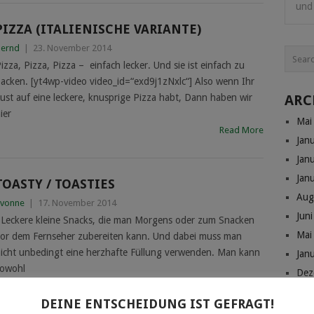
und 
PIZZA (ITALIENISCHE VARIANTE)
ernd
|
23. November 2014
izza, Pizza, Pizza – einfach lecker. Und sie ist einfach zu
acken. [yt4wp-video video_id=“exd9j1zNxlc“] Also wenn Ihr
ust auf eine leckere, knusprige Pizza habt, Dann haben wir
ARC
ier
Mai
Read More
Jan
Jan
Jan
TOASTY / TOASTIES
Aug
vonne
|
17. November 2014
Jun
eckere kleine Snacks, die man Morgens oder zum Snacken
Mai
or dem Fernseher zubereiten kann. Und dabei muss man
icht unbedingt eine herzhafte Füllung verwenden. Man kann
Jan
owohl
Dez
Read More
Nov
DEINE ENTSCHEIDUNG IST GEFRAGT!
Okt