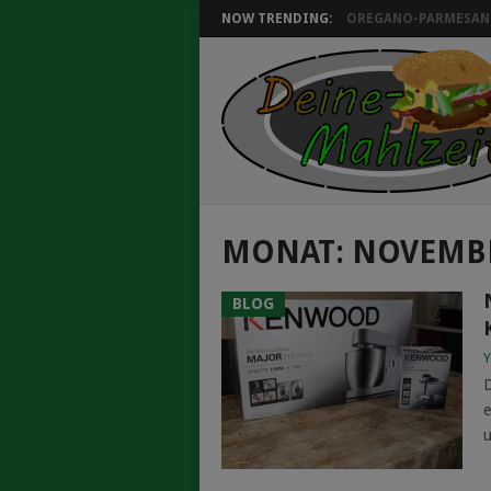
NOW TRENDING:
OREGANO-PARMESAN 
MONAT:
NOVEMBE
BLOG
Y
D
e
u