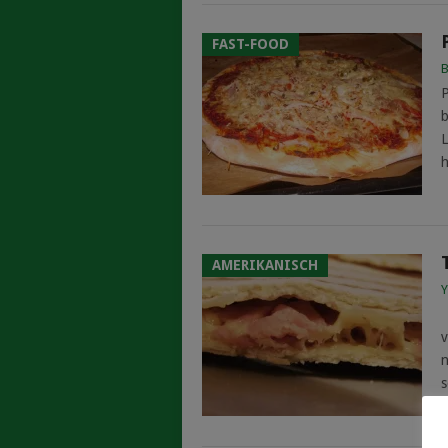
FAST-FOOD
B
P
b
L
h
AMERIKANISCH
Y
L
v
n
s