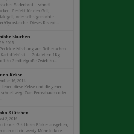
sisches Fladenbrot – schnell
cken. Perfekt für den Grill,
aktgrill, oder selbstgemachte
r/Gyrostasche. Dieses Rezept...
nibbelskuchen
 29, 2015
 Perfekte Mischung aus Reibekuchen
 Kartoffelrösti. Zutateten: 1Kg
offeln 2 mittelgroße Zwiebeln...
nen-Kekse
ember 16, 2014
 lieben diese Kekse und die gehen
r schnell weg. Zum Fernschauen oder
..
oko-Stütchen
st 2, 2016
u teures Geld beim Bäcker ausgeben,
n man mit ein wenig Mühe leckere