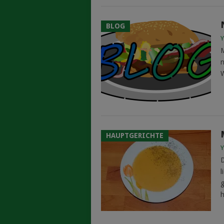
BLOG
Y
M
n
W
HAUPTGERICHTE
Y
D
l
g
h