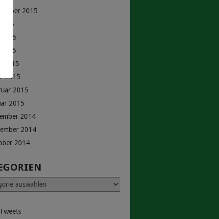
tember 2015
 2015
i 2015
 2015
il 2015
z 2015
ruar 2015
uar 2015
ember 2014
ember 2014
ober 2014
EGORIEN
rien
 Tweets