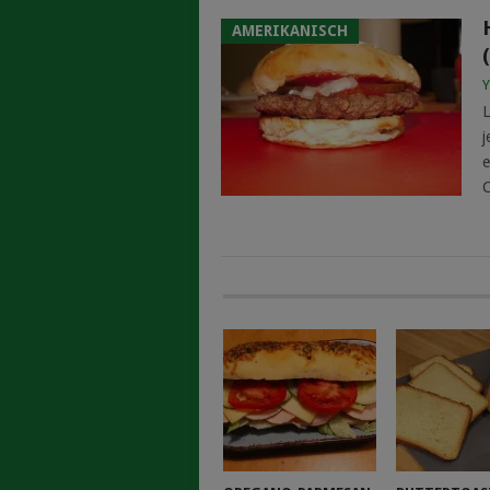
AMERIKANISCH
Y
L
j
e
C