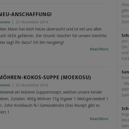
Klas
geba
NEU-ANSCHAFFUNG!
Kont
Döne
vonne
|
27. November 2014
ein Mann hat mich heute überrascht und ist mit uns allen
Sch
ach IKEA gefahren. Der Grund: Geschirr für unsere Gerichte.
Juni
as sagt Ihr dazu? Ich bin neugierig!
Die
Read More
und
Kart
Son
MÖHREN-KOKOS-SUPPE (MOEKOSU)
Dez
Wir
vonne
|
23. November 2014
seh
iesemal ein leckeres Suppenrezept, welches unsere Kinder
zum.
ieben. Zutaten: 400g Möhren 15g Ingwer 1 Metzgerzwiebel 1
r. Zehe Knoblauch ¾ l Gemüsebrühe (Das Rezept gibt es
Sch
ier) 1
Augu
Read More
Woz
wen