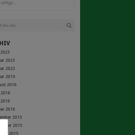
saftige...
HIV
 2023
uar 2023
uar 2022
uar 2019
ust 2016
i 2016
 2016
uar 2016
ember 2015
ember 2015
ober 2015