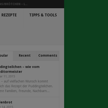
NS/BRÖTCHEN – L...
REZEPTE
TIPPS & TOOLS
pular
Recent
Comments
dingteilchen – wie vom
ditormeister
ar 11, 2015
 – auf vielfachen Wunsch kommt
ich das Rezept der Puddingteilchen.
re Familien, Freunde, Nachbarn...
denbrot
 14, 2015