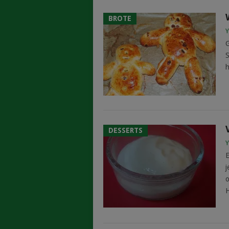
BROTE
Y
G
S
h
DESSERTS
Y
E
j
o
H