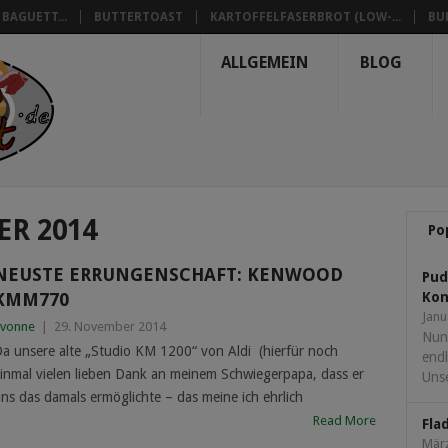
BAGUETT...
BUTTERTOAST
KARTOFFELFASERBROT (LOW-...
BU
ALLGEMEIN
BLOG
R 2014
Po
NEUSTE ERRUNGENSCHAFT: KENWOOD
Pud
KMM770
Kon
Janu
vonne
|
29. November 2014
Nun
a unsere alte „Studio KM 1200“ von Aldi (hierfür noch
endl
inmal vielen lieben Dank an meinem Schwiegerpapa, dass er
Unse
ns das damals ermöglichte – das meine ich ehrlich
Read More
Fla
März