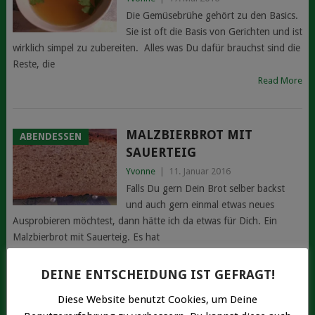
Die Gemüsebrühe gehört zu den Basics.
Sie ist oft die Basis von Gerichten und ist
wirklich simpel zu zubereiten. Alles was Du dafür brauchst sind die
Reste, die
Read More
MALZBIERBROT MIT
ABENDESSEN
SAUERTEIG
Yvonne
|
11. Januar 2016
Falls Du gern Dein Brot selber backst
und auch gern einmal etwas neues
Ausprobieren möchtest, dann hätte ich da etwas für Dich. Ein
Malzbierbrot mit Sauerteig. Es hat
Read More
DEINE ENTSCHEIDUNG IST GEFRAGT!
Diese Website benutzt Cookies, um Deine
MUTZENMANDELN
GEBACKENES