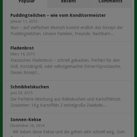
BEITRÄGE
Popular
Recent
Comments
Puddingteilchen – wie vom Konditormeister
Januar 11, 2015
Nun – auf vielfachen Wunsch kommt endlich das Rezept der
Puddingteilchen. Unsere Familien, Freunde, Nachbarn...
Fladenbrot
März 14, 2015
Klassisches Fladenbrot – schnell gebacken. Perfekt für den
Grill, Kontaktgrill, oder selbstgemachte Döner/Gyrostasche.
Dieses Rezept...
Schnibbelskuchen
Juni 29, 2015
Die Perfekte Mischung aus Reibekuchen und Kartoffelrösti.
Zutateten: 1Kg Kartoffeln 2 mittelgroße Zwiebeln...
Sonnen-Kekse
Dezember 16, 2014
Wir lieben diese Kekse und die gehen sehr schnell weg. Zum