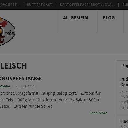
BAGUETT...
BUTTERTOAST
KARTOFFELFASERBROT (LOW-...
BU
ALLGEMEIN
BLOG
FLEISCH
Po
KNUSPERSTANGE
Pud
Kon
vonne
|
21. Juli 2015
Janu
orsicht Suchtgefahr!!! Knusprig, saftig, zart. Zutaten für
Nun
en Teig: 500g Mehl 21g frische Hefe 12g Salz ca 300ml
endl
asser Zutaten für die Soße :
Unse
Read More
Fla
März