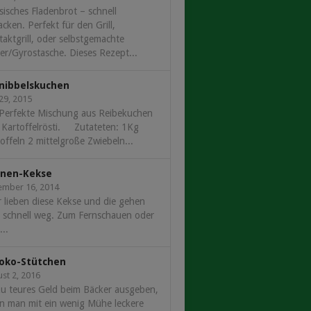
sisches Fladenbrot – schnell
cken. Perfekt für den Grill,
aktgrill, oder selbstgemachte
r/Gyrostasche. Dieses Rezept...
nibbelskuchen
 29, 2015
 Perfekte Mischung aus Reibekuchen
 Kartoffelrösti. Zutateten: 1Kg
offeln 2 mittelgroße Zwiebeln...
nen-Kekse
ember 16, 2014
 lieben diese Kekse und die gehen
r schnell weg. Zum Fernschauen oder
..
oko-Stütchen
st 2, 2016
u teures Geld beim Bäcker ausgeben,
n man mit ein wenig Mühe leckere