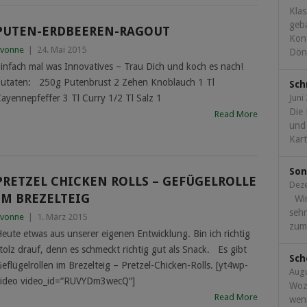
Klas
geba
PUTEN-ERDBEEREN-RAGOUT
Kont
vonne
|
24. Mai 2015
Döne
infach mal was Innovatives – Trau Dich und koch es nach!
utaten: 250g Putenbrust 2 Zehen Knoblauch 1 Tl
Sch
ayennepfeffer 3 Tl Curry 1/2 Tl Salz 1
Juni
Die
Read More
und
Kart
Son
PRETZEL CHICKEN ROLLS – GEFÜGELROLLE
Dez
IM BREZELTEIG
Wir
seh
vonne
|
1. März 2015
zum.
eute etwas aus unserer eigenen Entwicklung. Bin ich richtig
tolz drauf, denn es schmeckt richtig gut als Snack. Es gibt
Sch
eflügelrollen im Brezelteig – Pretzel-Chicken-Rolls. [yt4wp-
Augu
ideo video_id=“RUVYDm3wecQ“]
Woz
Read More
wen