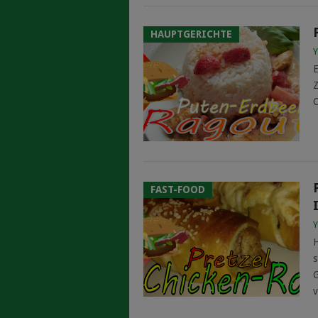
HAUPTGERICHTE
Y
E
Z
C
FAST-FOOD
Y
H
s
G
v