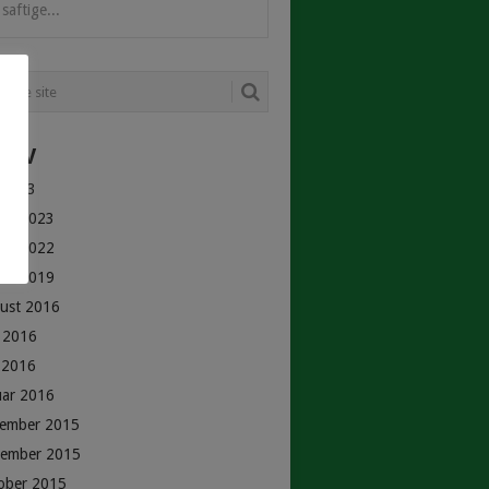
saftige...
HIV
 2023
uar 2023
uar 2022
uar 2019
ust 2016
i 2016
 2016
uar 2016
ember 2015
ember 2015
ober 2015