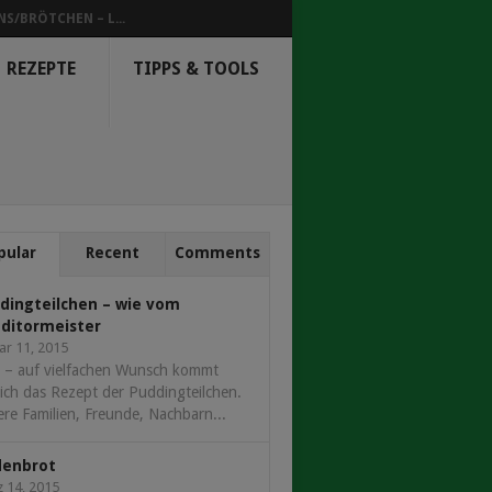
NS/BRÖTCHEN – L...
REZEPTE
TIPPS & TOOLS
pular
Recent
Comments
dingteilchen – wie vom
ditormeister
ar 11, 2015
 – auf vielfachen Wunsch kommt
ich das Rezept der Puddingteilchen.
re Familien, Freunde, Nachbarn...
denbrot
 14, 2015