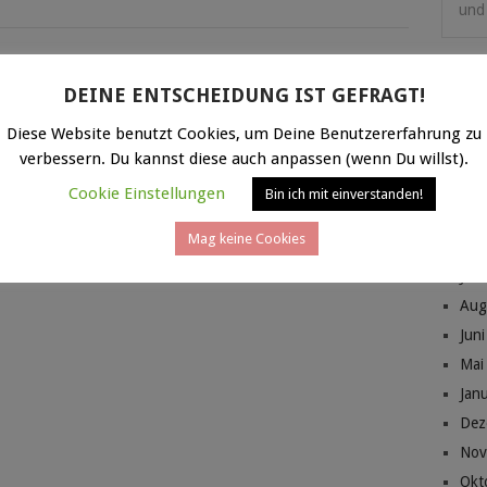
und 
DEINE ENTSCHEIDUNG IST GEFRAGT!
Diese Website benutzt Cookies, um Deine Benutzererfahrung zu
ARC
verbessern. Du kannst diese auch anpassen (wenn Du willst).
Mai
Cookie Einstellungen
Bin ich mit einverstanden!
Jan
Mag keine Cookies
Jan
Jan
Aug
Jun
Mai
Jan
Dez
Nov
Okt