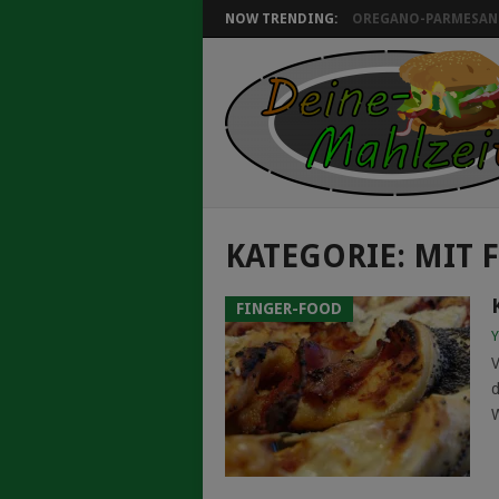
NOW TRENDING:
OREGANO-PARMESAN 
KATEGORIE:
MIT 
FINGER-FOOD
Y
V
d
W